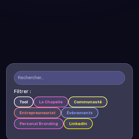
Filtrer :
Tool
La Chapelle
Communauté
Entrepreuneuriat
Évènements
Personal Branding
LinkedIn