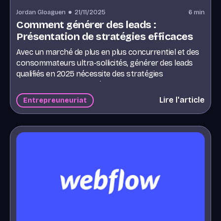
Jordan Gloaguen
21/11/2025
6
min
Comment générer des leads :
Présentation de stratégies efficaces
Avec un marché de plus en plus concurrentiel et des
consommateurs ultra-sollicités, générer des leads
qualifiés en 2025 nécessite des stratégies
performantes et adaptées aux nouvelles tendances
digitales.Que vous soyez une start-up en pleine
Lire l'article
Entrepreuneuriat
croissance ou une entreprise établie, voici trois
méthodes incontournables pour capter l’attention de
vos prospects et maximiser votre taux de
conversion.