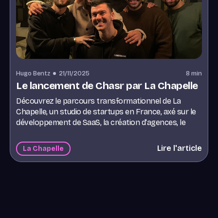
Hugo Bentz
21/11/2025
8
min
Le lancement de Chasr par La Chapelle
Découvrez le parcours transformationnel de La
Chapelle, un studio de startups en France, axé sur le
développement de SaaS, la création d'agences, le
branding personnel et le renforcement de la
communauté. Apprenez comment la magie opère
Lire l'article
La Chapelle
grâce à des événements pilotés par la communauté
et une forte concentration sur le contenu généré par
l'utilisateur.